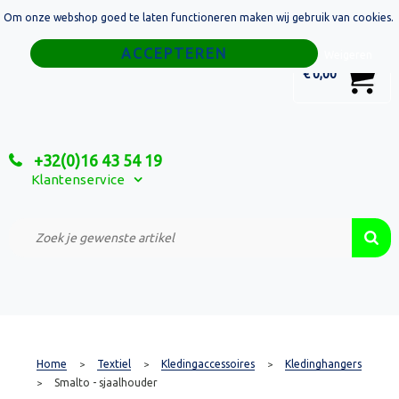
Om onze webshop goed te laten functioneren maken wij gebruik van cookies.
Home
Weigeren
0
€ 0,00
Tassen
Sport
+32(0)16 43 54 19
Relatiegeschenken
Klantenservice
Textiel
Custom Made Projecten
Home
Textiel
Kledingaccessoires
Kledinghangers
>
>
>
Smalto - sjaalhouder
>