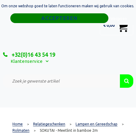
Om onze webshop goed te laten functioneren maken wij gebruik van cookies.
Home
Weigeren
0
€ 0,00
Tassen
Sport
+32(0)16 43 54 19
Relatiegeschenken
Klantenservice
Textiel
Custom Made Projecten
Home
Relatiegeschenken
Lampen en Gereedschap
>
>
>
Rolmaten
SOKUTAI - Meetlint in bamboe 2m
>