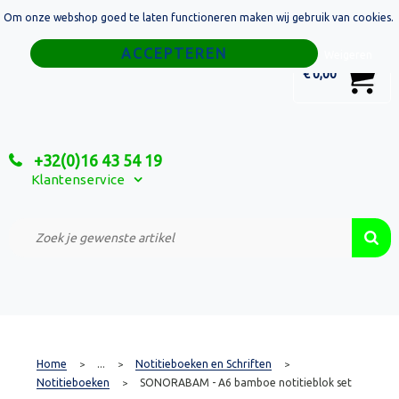
Om onze webshop goed te laten functioneren maken wij gebruik van cookies.
Home
Weigeren
0
€ 0,00
Tassen
Sport
+32(0)16 43 54 19
Relatiegeschenken
Klantenservice
Textiel
Custom Made Projecten
Home
...
Notitieboeken en Schriften
>
>
>
Notitieboeken
SONORABAM - A6 bamboe notitieblok set
>