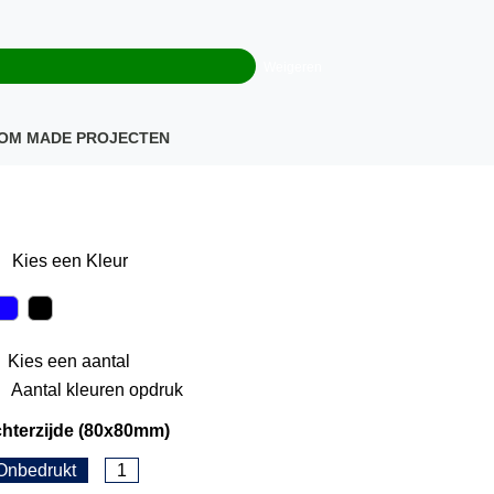
0
+32(0)16 43 54 19
€ 0,00
Weigeren
Klantenservice
OM MADE PROJECTEN
Kies een
Kleur
Kies een
aantal
Aantal kleuren opdruk
hterzijde (80x80mm)
Onbedrukt
1