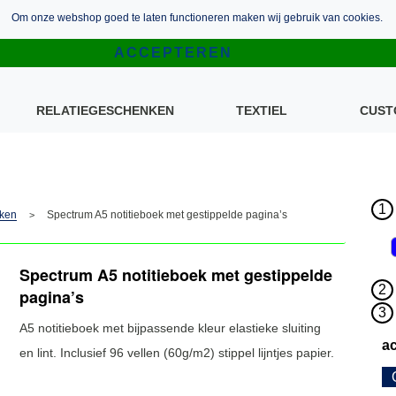
Om onze webshop goed te laten functioneren maken wij gebruik van cookies.
RELATIEGESCHENKEN
TEXTIEL
CUST
1
eken
Spectrum A5 notitieboek met gestippelde pagina’s
>
Spectrum A5 notitieboek met gestippelde
2
pagina’s
3
A5 notitieboek met bijpassende kleur elastieke sluiting
ac
en lint. Inclusief 96 vellen (60g/m2) stippel lijntjes papier.