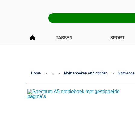
TASSEN
SPORT
Home
...
Notitieboeken en Schriften
Notitiebo
>
>
>