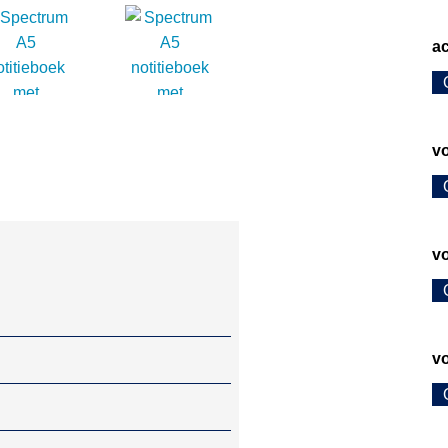
ac
v
v
v