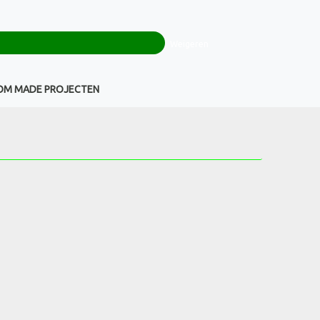
0
+32(0)16 43 54 19
€ 0,00
Weigeren
Klantenservice
OM MADE PROJECTEN