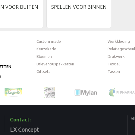
EN VOOR BUITEN
SPELLEN VOOR BINNEN
Custom made
Werkkleding
Keuzekado
Relatiegeschen
Bloemen
Drukwerk
Brievenbuspakketten
Textiel
ETTEN
Giftsets
Tassen
N
Al
Contact:
LX Concept