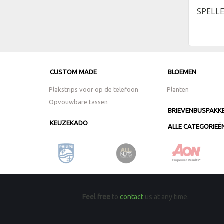
SPELL
CUSTOM MADE
BLOEMEN
Plakstrips voor op de telefoon
Planten
Opvouwbare tassen
BRIEVENBUSPAKK
KEUZEKADO
ALLE CATEGORIEË
Feel free
to
contact
us at any time.