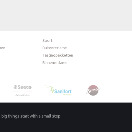
Sport
ken
Buitenreclame
Tastingpakketten
Binnenreclame
l big things start with a small step