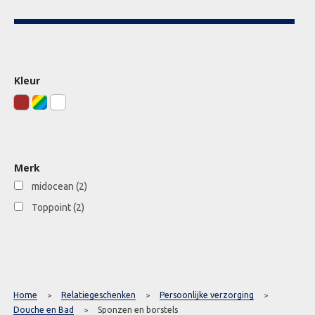
Kleur
Merk
midocean
(2)
Toppoint
(2)
Home
Relatiegeschenken
Persoonlijke verzorging
>
>
>
Douche en Bad
Sponzen en borstels
>