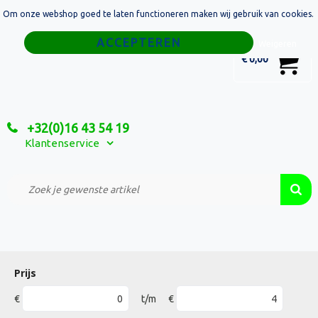
Om onze webshop goed te laten functioneren maken wij gebruik van cookies.
Home
Weigeren
0
€ 0,00
Tassen
Sport
+32(0)16 43 54 19
Relatiegeschenken
Klantenservice
Textiel
Custom Made Projecten
Prijs
€
t/m
€