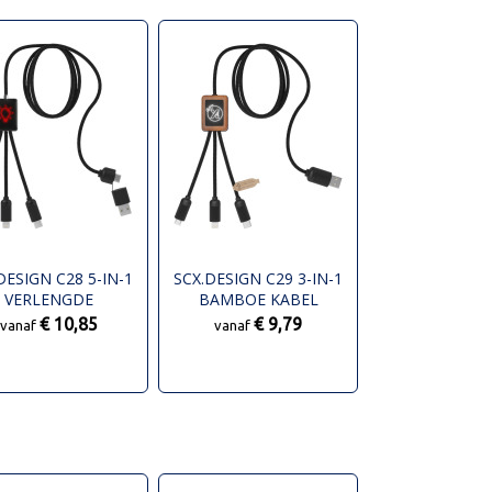
DESIGN C28 5-IN-1
SCX.DESIGN C29 3-IN-1
VERLENGDE
BAMBOE KABEL
OPLAADKABEL
€ 10,85
€ 9,79
vanaf
vanaf