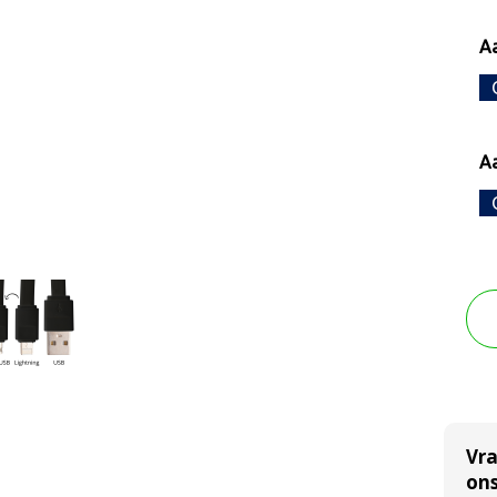
Aa
Aa
Vr
ons