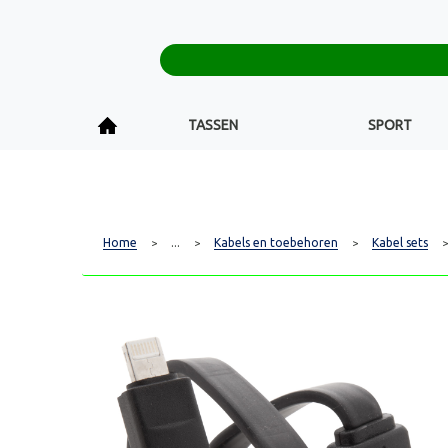
TASSEN
SPORT
Home
...
Kabels en toebehoren
Kabel sets
>
>
>
>