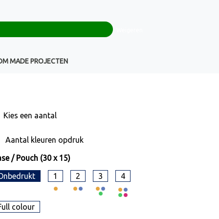
0
+32(0)16 43 54 19
€ 0,00
Weigeren
Klantenservice
OM MADE PROJECTEN
Kies een
aantal
Aantal kleuren opdruk
se / Pouch (30 x 15)
Onbedrukt
1
2
3
4
Full colour