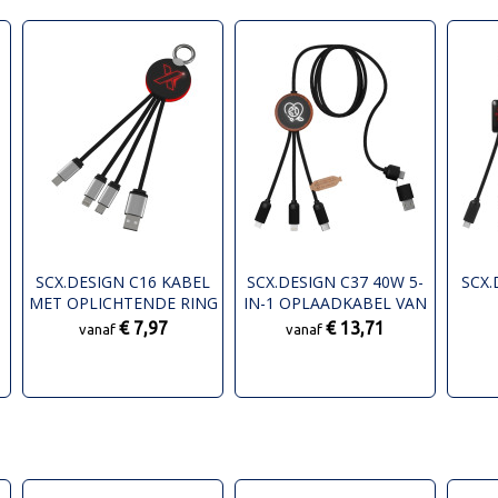
SCX.DESIGN C16 KABEL
SCX.DESIGN C37 40W 5-
SCX.
MET OPLICHTENDE RING
IN-1 OPLAADKABEL VAN
RPET MET OPLICHTEND
€ 7,97
€ 13,71
vanaf
vanaf
LOGO EN RONDE
HOUTEN BEHUIZING