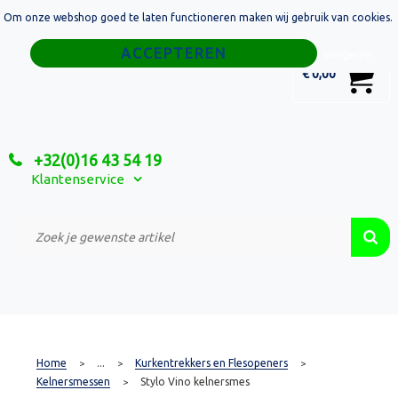
Om onze webshop goed te laten functioneren maken wij gebruik van cookies.
Home
Weigeren
0
€ 0,00
Tassen
Sport
+32(0)16 43 54 19
Relatiegeschenken
Klantenservice
Textiel
Custom Made Projecten
Home
...
Kurkentrekkers en Flesopeners
>
>
>
Kelnersmessen
Stylo Vino kelnersmes
>