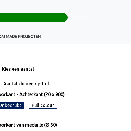
0
+32(0)16 43 54 19
€ 0,00
Weigeren
Klantenservice
OM MADE PROJECTEN
Kies een
aantal
Aantal kleuren opdruk
orkant - Achterkant (20 x 900)
Onbedrukt
Full colour
orkant van medaille (Ø 60)