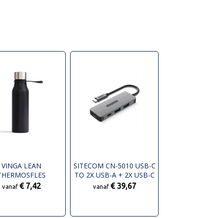
VINGA LEAN
SITECOM CN-5010 USB-C
THERMOSFLES
TO 2X USB-A + 2X USB-C
HUB
€ 7,42
€ 39,67
vanaf
vanaf