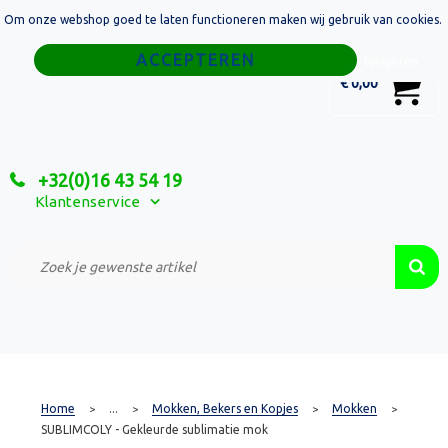
Om onze webshop goed te laten functioneren maken wij gebruik van cookies.
Home
Weigeren
0
€ 0,00
Tassen
Sport
+32(0)16 43 54 19
Relatiegeschenken
Klantenservice
Textiel
Custom Made Projecten
Home
...
Mokken, Bekers en Kopjes
Mokken
>
>
>
>
SUBLIMCOLY - Gekleurde sublimatie mok