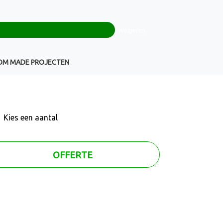
0
+32(0)16 43 54 19
€ 0,00
Weigeren
Klantenservice
OM MADE PROJECTEN
Kies een
aantal
OFFERTE