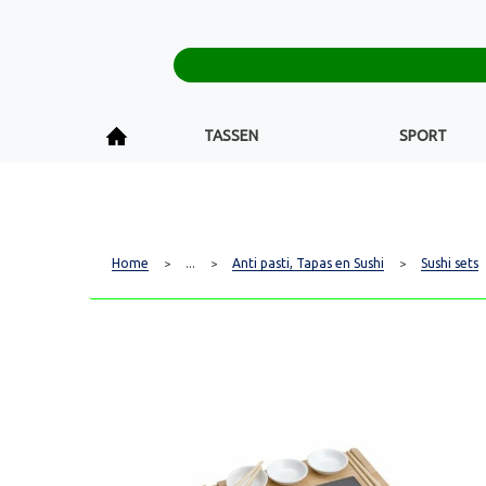
TASSEN
SPORT
Home
...
Anti pasti, Tapas en Sushi
Sushi sets
>
>
>