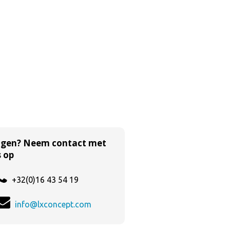
agen? Neem contact met
 op
+32(0)16 43 54 19
info@lxconcept.com