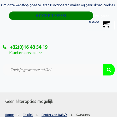
Om onze webshop goed te laten functioneren maken wij gebruik van cookies.
Home
Weigeren
0
€ 0,00
Tassen
Sport
+32(0)16 43 54 19
Relatiegeschenken
Klantenservice
Textiel
Custom Made Projecten
Geen filteropties mogelijk
Home
Textiel
Peuters en Baby's
Sweaters
>
>
>