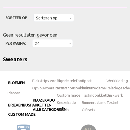
SORTEER OP
Geen resultaten gevonden.
PER PAGINA:
Sweaters
Plakstrips voor op de telefoon
Bloemen
Sport
Werkkleding
BLOEMEN
Opvouwbare tassen
Brievenbuspakketten
Buitenreclame
Relatiegesch
Planten
Custom made
Tastingpakketten
Drukwerk
KEUZEKADO
Keuzekado
Binnenreclame
Textiel
BRIEVENBUSPAKKETTEN
ALLE CATEGORIEËN
Tassen
Giftsets
CUSTOM MADE