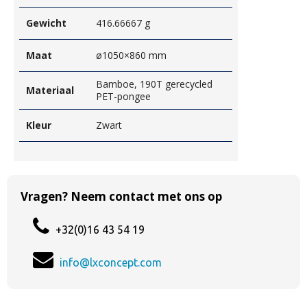
Gewicht
416.66667 g
Maat
ø1050×860 mm
Bamboe, 190T gerecycled
Materiaal
PET-pongee
Kleur
Zwart
Vragen? Neem contact met ons op
+32(0)16 43 54 19
info@lxconcept.com