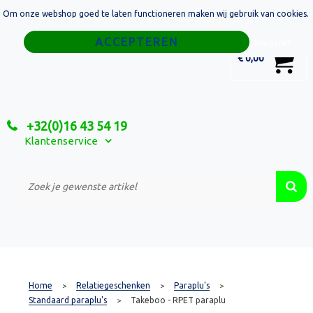
Om onze webshop goed te laten functioneren maken wij gebruik van cookies.
Home
Weigeren
0
€ 0,00
Tassen
Sport
+32(0)16 43 54 19
Relatiegeschenken
Klantenservice
Textiel
Custom Made Projecten
Home
Relatiegeschenken
Paraplu's
>
>
>
Standaard paraplu's
Takeboo - RPET paraplu
>