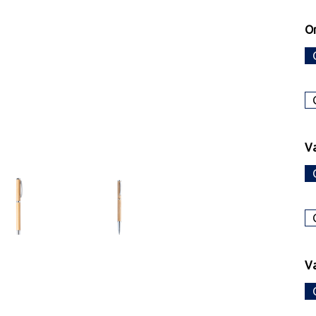
On
Va
Va