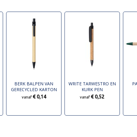
BERK BALPEN VAN
WRITE TARWESTRO EN
PA
GERECYCLED KARTON
KURK PEN
EN MAÏS-KUNSTSTOF
€ 0,14
€ 0,52
vanaf
vanaf
(ZWARTE INKT)