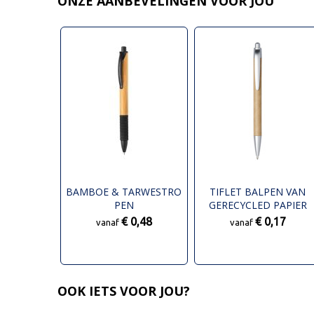
ONZE AANBEVELINGEN VOOR JOU
BAMBOE & TARWESTRO
TIFLET BALPEN VAN
PEN
GERECYCLED PAPIER
(ZWARTE INKT)
€ 0,48
€ 0,17
vanaf
vanaf
OOK IETS VOOR JOU?