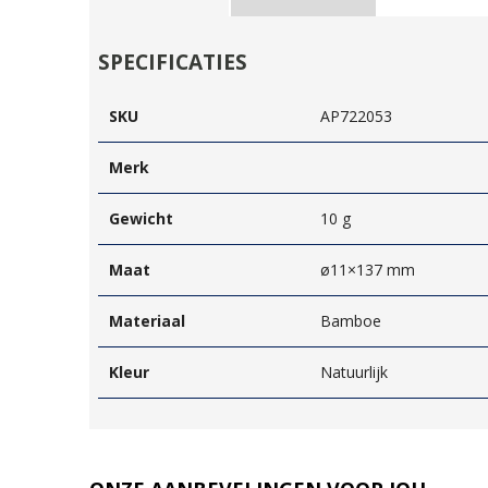
SPECIFICATIES
SKU
AP722053
Merk
Gewicht
10 g
Maat
ø11×137 mm
Materiaal
Bamboe
Kleur
Natuurlijk