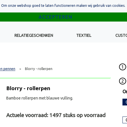
Om onze webshop goed te laten functioneren maken wij gebruik van cookies.
RELATIEGESCHENKEN
TEXTIEL
CUST
1
n pennen
Blorry - rollerpen
>
2
Blorry - rollerpen
On
Bamboe rollerpen met blauwe vulling.
Actuele voorraad:
1497
stuks op voorraad