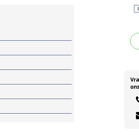
Vr
ons