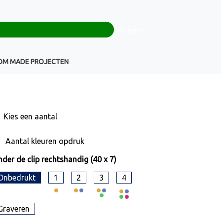
0
+32(0)16 43 54 19
€ 0,00
Weigeren
Klantenservice
OM MADE PROJECTEN
Kies een
aantal
Aantal kleuren opdruk
der de clip rechtshandig (40 x 7)
Onbedrukt
1
2
3
4
Graveren