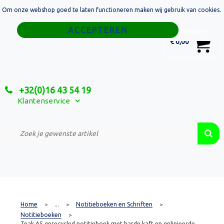
Om onze webshop goed te laten functioneren maken wij gebruik van cookies.
Home
Weigeren
0
€ 0,00
Tassen
Sport
+32(0)16 43 54 19
Relatiegeschenken
Klantenservice
Textiel
Custom Made Projecten
Home
...
Notitieboeken en Schriften
>
>
>
Notitieboeken
>
Teak A5 gerecycled notitieboek met harde kaft en gelinieerde