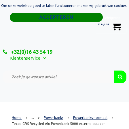
Om onze webshop goed te laten functioneren maken wij gebruik van cookies.
Home
Weigeren
0
€ 0,00
Tassen
Sport
+32(0)16 43 54 19
Relatiegeschenken
Klantenservice
Textiel
Custom Made Projecten
Home
...
Powerbanks
Powerbanks normaal
>
>
>
>
Tecco GRS Recycled Alu Powerbank 5000 externe oplader