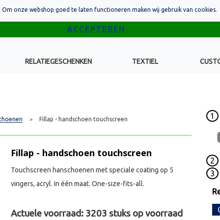
Om onze webshop goed te laten functioneren maken wij gebruik van cookies.
RELATIEGESCHENKEN
TEXTIEL
CUST
1
choenen
Fillap - handschoen touchscreen
>
Fillap - handschoen touchscreen
2
Touchscreen hanschoenen met speciale coating op 5
3
vingers, acryl. In één maat. One-size-fits-all.
Re
Actuele voorraad:
3203
stuks op voorraad