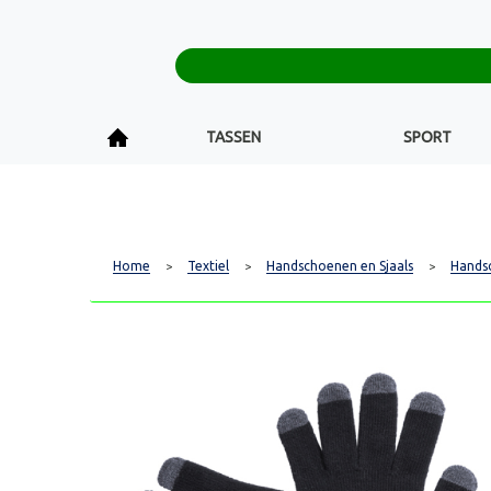
TASSEN
SPORT
Home
Textiel
Handschoenen en Sjaals
Hands
>
>
>