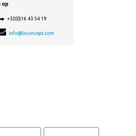
 op
+32(0)16 43 54 19
info@lxconcept.com