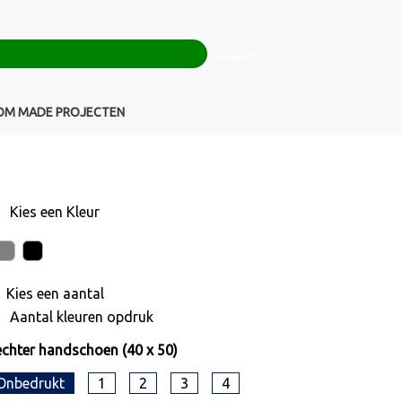
0
+32(0)16 43 54 19
€ 0,00
Weigeren
Klantenservice
OM MADE PROJECTEN
Kies een
Kleur
Kies een
aantal
Aantal kleuren opdruk
chter handschoen (40 x 50)
Onbedrukt
1
2
3
4