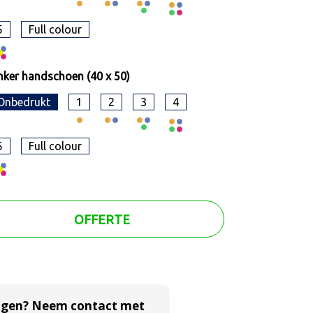
5
Full colour
nker handschoen (40 x 50)
Onbedrukt
1
2
3
4
5
Full colour
OFFERTE
agen? Neem contact met