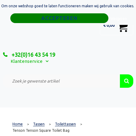
Om onze webshop goed te laten functioneren maken wij gebruik van cookies.
Home
Weigeren
0
€ 0,00
Tassen
Sport
+32(0)16 43 54 19
Relatiegeschenken
Klantenservice
Textiel
Custom Made Projecten
Home
Tassen
Toilettassen
>
>
>
Tenson Tenson Square Toilet Bag