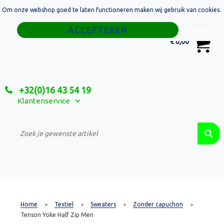
Om onze webshop goed te laten functioneren maken wij gebruik van cookies.
Home
Weigeren
0
€ 0,00
Tassen
Sport
+32(0)16 43 54 19
Relatiegeschenken
Klantenservice
Textiel
Custom Made Projecten
Home
Textiel
Sweaters
Zonder capuchon
>
>
>
>
Tenson Yoke Half Zip Men