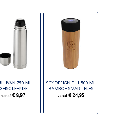
ULLIVAN 750 ML
SCX.DESIGN D11 500 ML
GEÏSOLEERDE
BAMBOE SMART FLES
THERMOSFLES
€ 8,97
€ 24,95
vanaf
vanaf