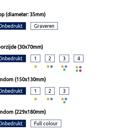
p (diameter: 35mm)
Onbedrukt
Graveren
orzijde (30x70mm)
Onbedrukt
1
2
3
4
ondom (150x130mm)
Onbedrukt
1
2
3
ondom (229x180mm)
Onbedrukt
Full colour