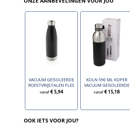
ONZE AANBEVELINGEN VOOR JOU
VACUÜM GEÏSOLEERDE
KOLN 590 ML KOPER
ROESTVRIJSTALEN FLES
VACUÜM GEÏSOLEERDE
DRINKFLES
€ 5,94
€ 15,18
vanaf
vanaf
OOK IETS VOOR JOU?