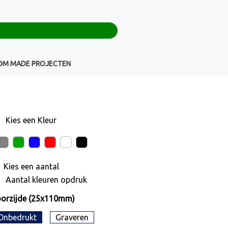
0
+32(0)16 43 54 19
€ 0,00
Weigeren
Klantenservice
OM MADE PROJECTEN
Kies een
Kleur
Kies een
aantal
Aantal kleuren opdruk
orzijde (25x110mm)
Onbedrukt
Graveren