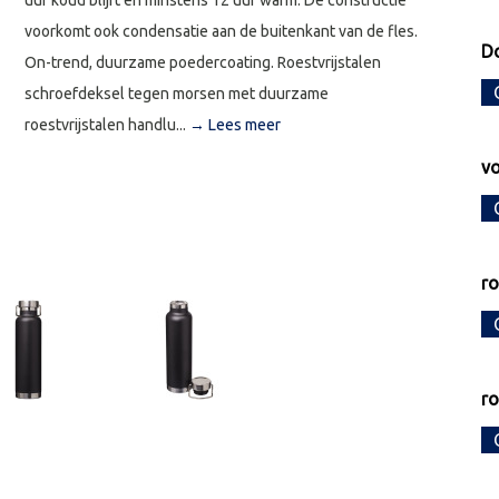
uur koud blijft en minstens 12 uur warm. De constructie
voorkomt ook condensatie aan de buitenkant van de fles.
Do
On-trend, duurzame poedercoating. Roestvrijstalen
schroefdeksel tegen morsen met duurzame
roestvrijstalen handlu...
→ Lees meer
vo
r
r