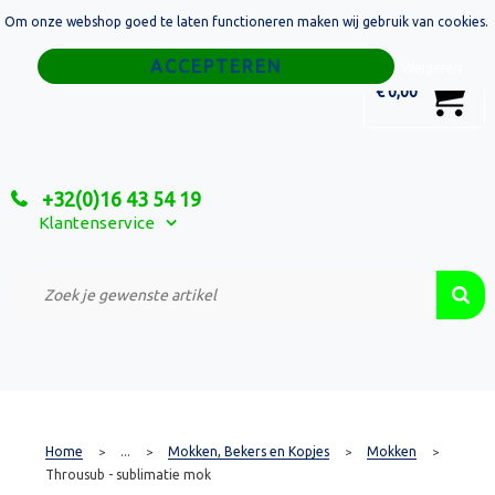
Om onze webshop goed te laten functioneren maken wij gebruik van cookies.
Home
Weigeren
0
€ 0,00
Tassen
Sport
+32(0)16 43 54 19
Relatiegeschenken
Klantenservice
Textiel
Custom Made Projecten
Home
...
Mokken, Bekers en Kopjes
Mokken
>
>
>
>
Throusub - sublimatie mok