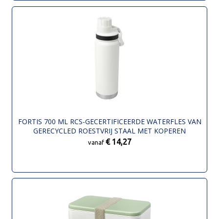
FORTIS 700 ML RCS-GECERTIFICEERDE WATERFLES VAN
GERECYCLED ROESTVRIJ STAAL MET KOPEREN
VACUÜMISOLATIE (GESCHIKT VOOR KOOLZUUR
€ 14,27
vanaf