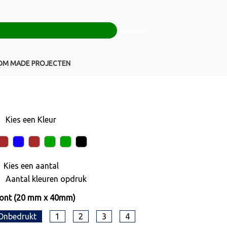
0
+32(0)16 43 54 19
€ 0,00
Weigeren
Klantenservice
OM MADE PROJECTEN
Kies een
Kleur
Kies een
aantal
Aantal kleuren opdruk
ront (20 mm x 40mm)
Onbedrukt
1
2
3
4