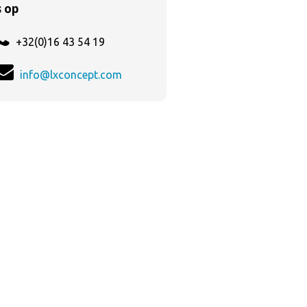
 op
+32(0)16 43 54 19
info@lxconcept.com