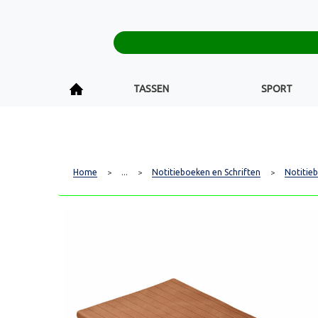
TASSEN
SPORT
Home
...
Notitieboeken en Schriften
Notitie
>
>
>