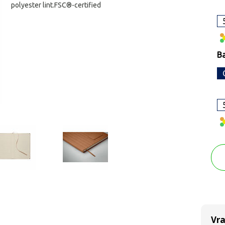
polyester lint.FSC®-certified
B
Vr