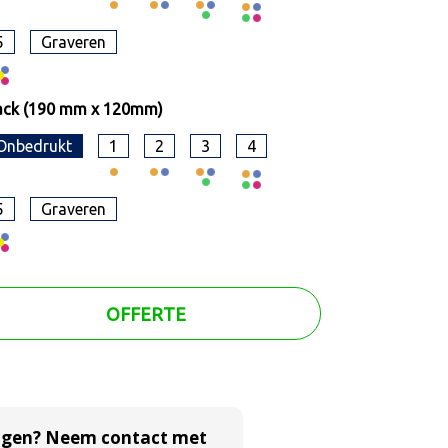
5
Graveren
ack (190 mm x 120mm)
Onbedrukt
1
2
3
4
5
Graveren
OFFERTE
agen? Neem contact met