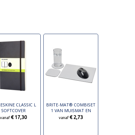
ESKINE CLASSIC L
BRITE-MAT® COMBISET
SOFTCOVER
1 VAN MUISMAT EN
ITIEBOEK - EFFEN
ONDERZETTER
€ 17,30
€ 2,73
vanaf
vanaf