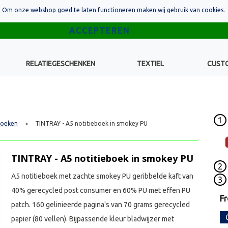
Om onze webshop goed te laten functioneren maken wij gebruik van cookies.
RELATIEGESCHENKEN
TEXTIEL
CUST
1
boeken
TINTRAY - A5 notitieboek in smokey PU
>
TINTRAY - A5 notitieboek in smokey PU
2
A5 notitieboek met zachte smokey PU geribbelde kaft van
3
40% gerecycled post consumer en 60% PU met effen PU
F
patch. 160 gelinieerde pagina's van 70 grams gerecycled
papier (80 vellen). Bijpassende kleur bladwijzer met