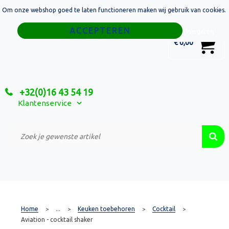
Om onze webshop goed te laten functioneren maken wij gebruik van cookies.
Home
Weigeren
0
€ 0,00
Tassen
Sport
+32(0)16 43 54 19
Relatiegeschenken
Klantenservice
Textiel
Custom Made Projecten
Home
...
Keuken toebehoren
Cocktail
>
>
>
>
Aviation - cocktail shaker