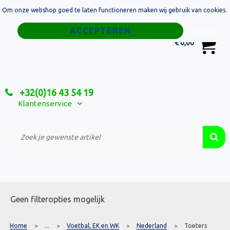
Om onze webshop goed te laten functioneren maken wij gebruik van cookies.
Home
Weigeren
0
€ 0,00
Tassen
Sport
+32(0)16 43 54 19
Relatiegeschenken
Klantenservice
Textiel
Custom Made Projecten
Geen filteropties mogelijk
Home
...
Voetbal, EK en WK
Nederland
Toeters
>
>
>
>