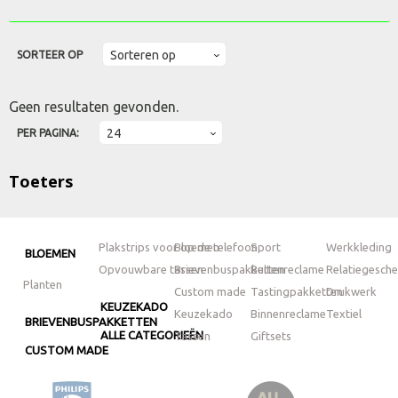
SORTEER OP
Geen resultaten gevonden.
PER PAGINA:
Toeters
Plakstrips voor op de telefoon
Bloemen
Sport
Werkkleding
BLOEMEN
Opvouwbare tassen
Brievenbuspakketten
Buitenreclame
Relatiegesch
Planten
Custom made
Tastingpakketten
Drukwerk
KEUZEKADO
Keuzekado
Binnenreclame
Textiel
BRIEVENBUSPAKKETTEN
ALLE CATEGORIEËN
Tassen
Giftsets
CUSTOM MADE