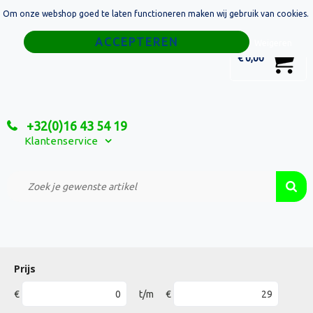
Om onze webshop goed te laten functioneren maken wij gebruik van cookies.
Home
Weigeren
0
€ 0,00
Tassen
Sport
+32(0)16 43 54 19
Relatiegeschenken
Klantenservice
Textiel
Custom Made Projecten
Prijs
€
t/m
€