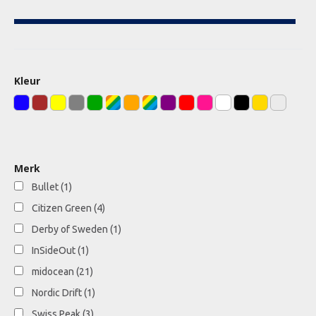
Kleur
Merk
Bullet
(1)
Citizen Green
(4)
Derby of Sweden
(1)
InSideOut
(1)
midocean
(21)
Nordic Drift
(1)
Swiss Peak
(3)