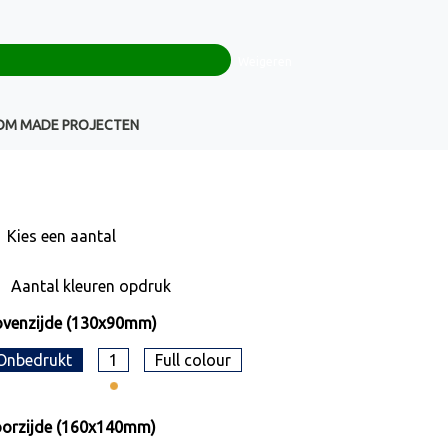
0
+32(0)16 43 54 19
€ 0,00
Weigeren
Klantenservice
OM MADE PROJECTEN
Kies een
aantal
Aantal kleuren opdruk
venzijde (130x90mm)
Onbedrukt
1
Full colour
orzijde (160x140mm)