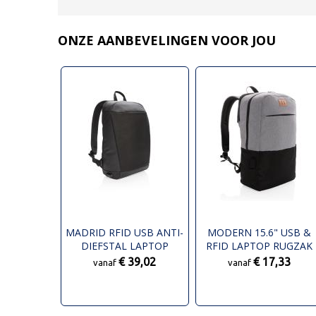
ONZE AANBEVELINGEN VOOR JOU
MADRID RFID USB ANTI-
MODERN 15.6" USB &
DIEFSTAL LAPTOP
RFID LAPTOP RUGZAK
RUGZAK PVC-VRIJ
PVC VRIJ
€ 39,02
€ 17,33
vanaf
vanaf