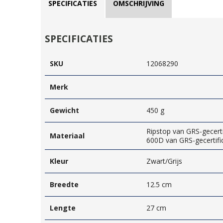
SPECIFICATIES
OMSCHRIJVING
SPECIFICATIES
SKU
12068290
Merk
Gewicht
450 g
Ripstop van GRS-gecerti
Materiaal
600D van GRS-gecertifi
Kleur
Zwart/Grijs
Breedte
12.5 cm
Lengte
27 cm