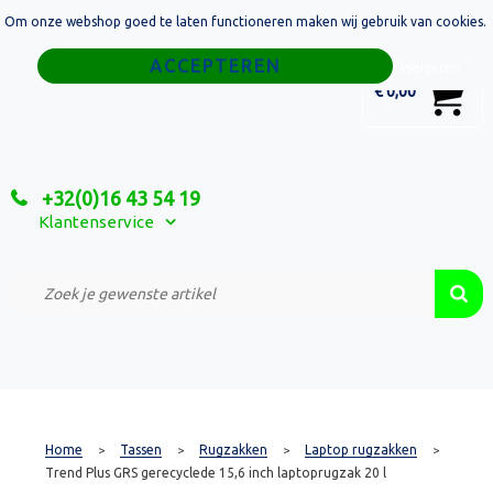
Om onze webshop goed te laten functioneren maken wij gebruik van cookies.
Home
Weigeren
0
€ 0,00
Tassen
Sport
+32(0)16 43 54 19
Relatiegeschenken
Klantenservice
Textiel
Custom Made Projecten
Home
Tassen
Rugzakken
Laptop rugzakken
>
>
>
>
Trend Plus GRS gerecyclede 15,6 inch laptoprugzak 20 l