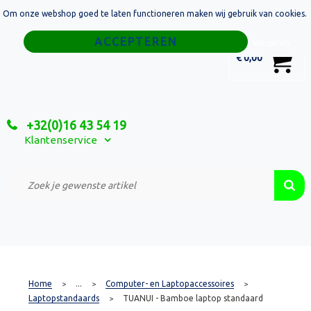
Om onze webshop goed te laten functioneren maken wij gebruik van cookies.
Home
Weigeren
0
€ 0,00
Tassen
Sport
+32(0)16 43 54 19
Relatiegeschenken
Klantenservice
Textiel
Custom Made Projecten
Home
...
Computer- en Laptopaccessoires
>
>
>
Laptopstandaards
TUANUI - Bamboe laptop standaard
>