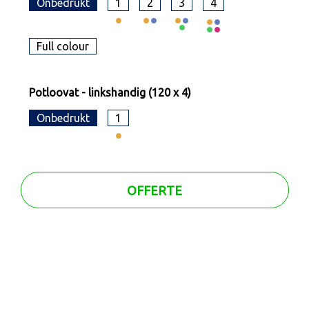
Onbedrukt
1
2
3
4
Full colour
Potloovat - linkshandig (120 x 4)
Onbedrukt
1
OFFERTE