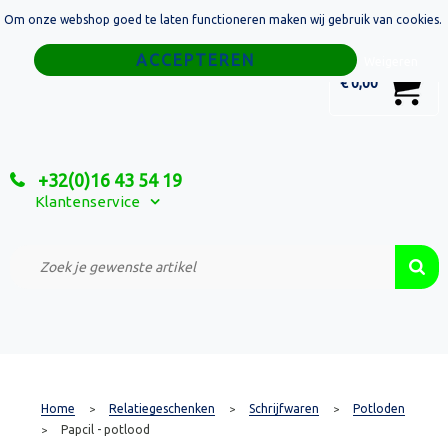
Om onze webshop goed te laten functioneren maken wij gebruik van cookies.
Home
Weigeren
0
€ 0,00
Tassen
Sport
+32(0)16 43 54 19
Relatiegeschenken
Klantenservice
Textiel
Custom Made Projecten
Home
Relatiegeschenken
Schrijfwaren
Potloden
>
>
>
Papcil - potlood
>