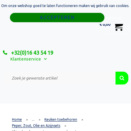
Om onze webshop goed te laten functioneren maken wij gebruik van cookies.
Home
Weigeren
0
€ 0,00
Tassen
Sport
+32(0)16 43 54 19
Relatiegeschenken
Klantenservice
Textiel
Custom Made Projecten
Home
...
Keuken toebehoren
>
>
>
Peper, Zout, Olie en Azijnsets
>