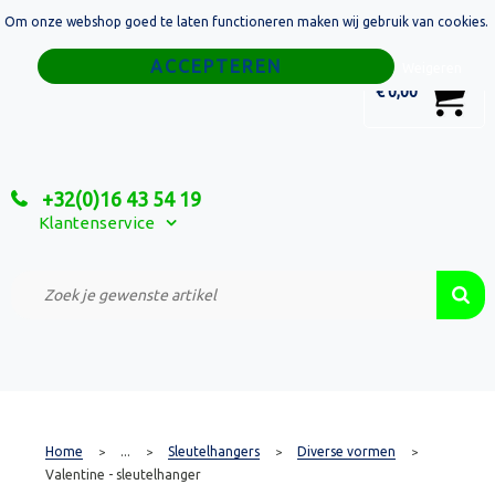
Om onze webshop goed te laten functioneren maken wij gebruik van cookies.
Home
Weigeren
0
€ 0,00
Tassen
Sport
+32(0)16 43 54 19
Relatiegeschenken
Klantenservice
Textiel
Custom Made Projecten
Home
...
Sleutelhangers
Diverse vormen
>
>
>
>
Valentine - sleutelhanger