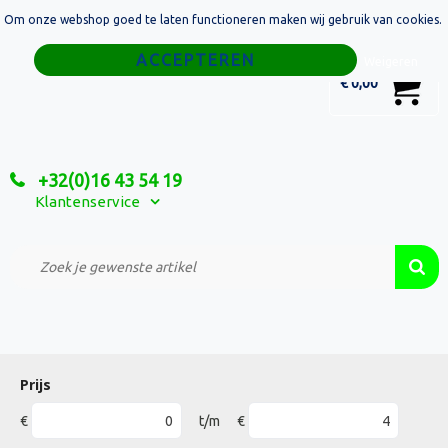
Om onze webshop goed te laten functioneren maken wij gebruik van cookies.
Home
Weigeren
0
€ 0,00
Tassen
Sport
+32(0)16 43 54 19
Relatiegeschenken
Klantenservice
Textiel
Custom Made Projecten
Prijs
€
t/m
€