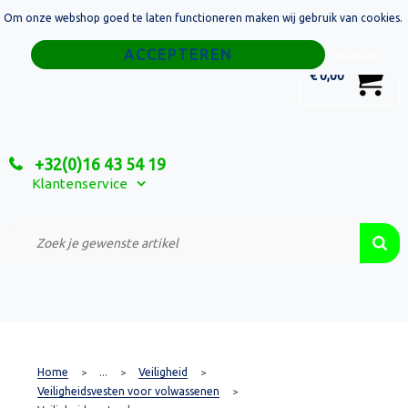
Om onze webshop goed te laten functioneren maken wij gebruik van cookies.
Home
Weigeren
0
€ 0,00
Tassen
Sport
+32(0)16 43 54 19
Relatiegeschenken
Klantenservice
Textiel
Custom Made Projecten
Home
...
Veiligheid
>
>
>
Veiligheidsvesten voor volwassenen
>