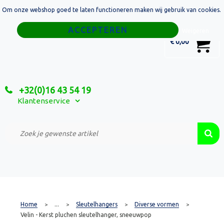
Om onze webshop goed te laten functioneren maken wij gebruik van cookies.
Home
Weigeren
0
€ 0,00
Tassen
Sport
+32(0)16 43 54 19
Relatiegeschenken
Klantenservice
Textiel
Custom Made Projecten
Home
...
Sleutelhangers
Diverse vormen
>
>
>
>
Velin - Kerst pluchen sleutelhanger, sneeuwpop