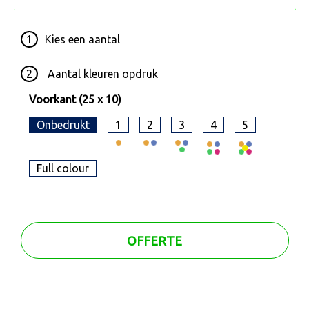
1
Kies een
aantal
2
Aantal kleuren opdruk
Voorkant (25 x 10)
Onbedrukt
1
2
3
4
5
Full colour
OFFERTE