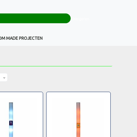
0
+32(0)16 43 54 19
€ 0,00
Weigeren
Klantenservice
OM MADE PROJECTEN