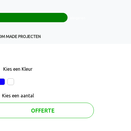
0
+32(0)16 43 54 19
€ 0,00
Weigeren
Klantenservice
OM MADE PROJECTEN
Kies een
Kleur
Kies een
aantal
OFFERTE