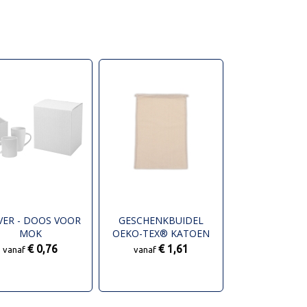
VER - DOOS VOOR
GESCHENKBUIDEL
MOK
OEKO-TEX® KATOEN
140G/M² 30X45CM
€ 0,76
€ 1,61
vanaf
vanaf