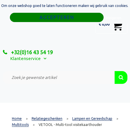
Om onze webshop goed te laten functioneren maken wij gebruik van cookies.
Home
Weigeren
0
€ 0,00
Tassen
Sport
+32(0)16 43 54 19
Relatiegeschenken
Klantenservice
Textiel
Custom Made Projecten
Home
Relatiegeschenken
Lampen en Gereedschap
>
>
>
Multitools
VETOOL - Multi-tool visitekaarthouder
>