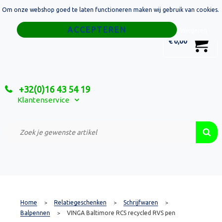
Om onze webshop goed te laten functioneren maken wij gebruik van cookies.
Home
Weigeren
0
€ 0,00
Tassen
Sport
+32(0)16 43 54 19
Relatiegeschenken
Klantenservice
Textiel
Custom Made Projecten
Home
Relatiegeschenken
Schrijfwaren
>
>
>
Balpennen
VINGA Baltimore RCS recycled RVS pen
>