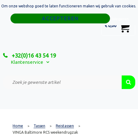
Om onze webshop goed te laten functioneren maken wij gebruik van cookies.
Home
Weigeren
0
€ 0,00
Tassen
Sport
+32(0)16 43 54 19
Relatiegeschenken
Klantenservice
Textiel
Custom Made Projecten
Home
Tassen
Reistassen
>
>
>
VINGA Baltimore RCS weekendrugzak