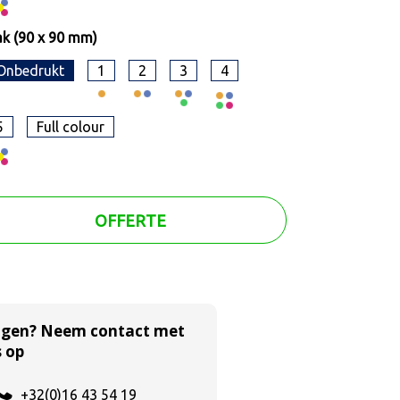
k (90 x 90 mm)
Onbedrukt
1
2
3
4
5
Full colour
OFFERTE
agen? Neem contact met
 op
+32(0)16 43 54 19