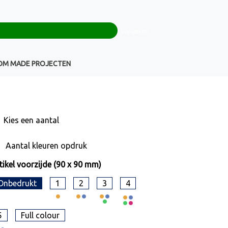
0
+32(0)16 43 54 19
€ 0,00
Weigeren
Klantenservice
OM MADE PROJECTEN
Kies een
aantal
Aantal kleuren opdruk
tikel voorzijde (90 x 90 mm)
Onbedrukt
1
2
3
4
5
Full colour