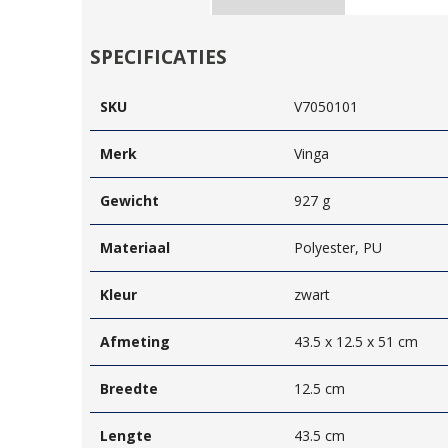
SPECIFICATIES
SKU
V7050101
Merk
Vinga
Gewicht
927 g
Materiaal
Polyester, PU
Kleur
zwart
Afmeting
43.5 x 12.5 x 51 cm
Breedte
12.5 cm
Lengte
43.5 cm