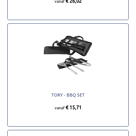
€ 26,02
vanaf
TORY - BBQ SET
€ 15,71
vanaf