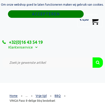
Om onze webshop goed te laten functioneren maken wij gebruik van cookies.
Home
Weigeren
0
€ 0,00
Tassen
Sport
+32(0)16 43 54 19
Relatiegeschenken
Klantenservice
Textiel
Custom Made Projecten
Home
...
Vrije tijd
BBQ
>
>
>
>
VINGA Paso 8-delige bbq bestekset