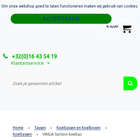
Om onze webshop goed te laten functioneren maken wij gebruik van cookies.
Home
Weigeren
0
€ 0,00
Tassen
Sport
+32(0)16 43 54 19
Relatiegeschenken
Klantenservice
Textiel
Custom Made Projecten
Home
Tassen
Koeltassen en Koelboxen
>
>
>
Koeltassen
VINGA Sortino koeltas
>