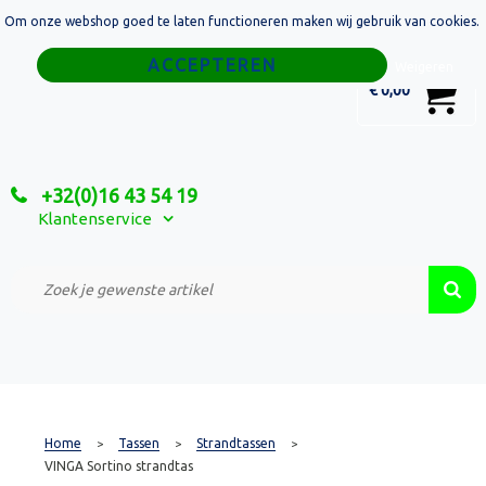
Om onze webshop goed te laten functioneren maken wij gebruik van cookies.
Home
Weigeren
0
€ 0,00
Tassen
Sport
+32(0)16 43 54 19
Relatiegeschenken
Klantenservice
Textiel
Custom Made Projecten
Home
Tassen
Strandtassen
>
>
>
VINGA Sortino strandtas