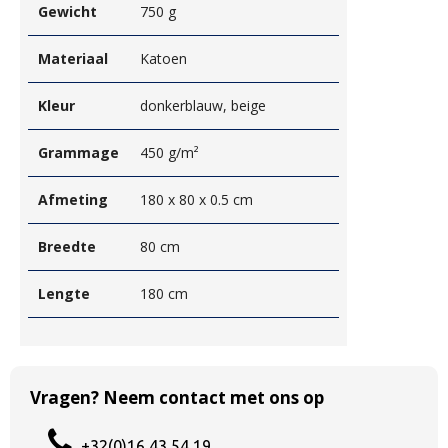
Gewicht
750 g
Materiaal
Katoen
Kleur
donkerblauw, beige
Grammage
450 g/m²
Afmeting
180 x 80 x 0.5 cm
Breedte
80 cm
Lengte
180 cm
Vragen? Neem contact met ons op
+32(0)16 43 54 19