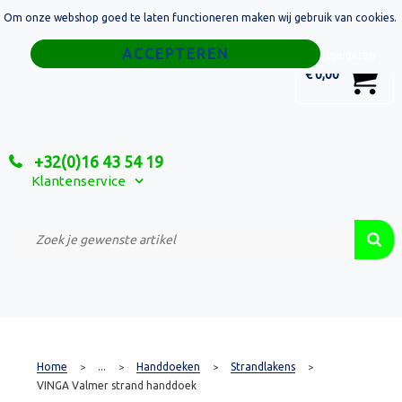
Om onze webshop goed te laten functioneren maken wij gebruik van cookies.
Home
Weigeren
0
€ 0,00
Tassen
Sport
+32(0)16 43 54 19
Relatiegeschenken
Klantenservice
Textiel
Custom Made Projecten
Home
...
Handdoeken
Strandlakens
>
>
>
>
VINGA Valmer strand handdoek