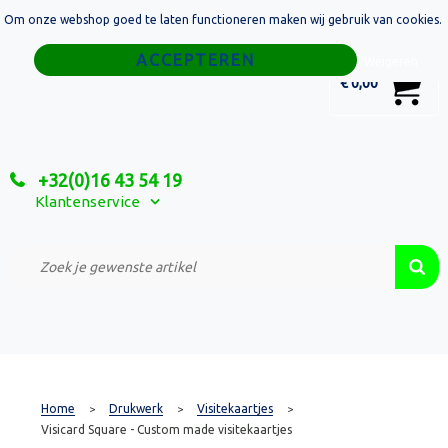
Om onze webshop goed te laten functioneren maken wij gebruik van cookies.
Home
Weigeren
0
€ 0,00
Tassen
Sport
+32(0)16 43 54 19
Relatiegeschenken
Klantenservice
Textiel
Custom Made Projecten
Home
Drukwerk
Visitekaartjes
>
>
>
Visicard Square - Custom made visitekaartjes