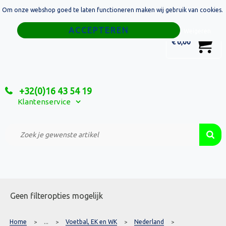
Om onze webshop goed te laten functioneren maken wij gebruik van cookies.
Home
Weigeren
0
€ 0,00
Tassen
Sport
+32(0)16 43 54 19
Relatiegeschenken
Klantenservice
Textiel
Custom Made Projecten
Geen filteropties mogelijk
Home
...
Voetbal, EK en WK
Nederland
>
>
>
>