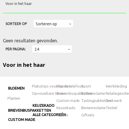
Voor in het haar
SORTEER OP
Geen resultaten gevonden.
PER PAGINA:
Voor in het haar
Plakstrips voor op de telefoon
Bloemen
Sport
Werkkleding
BLOEMEN
Opvouwbare tassen
Brievenbuspakketten
Buitenreclame
Relatiegesch
Planten
Custom made
Tastingpakketten
Drukwerk
KEUZEKADO
Keuzekado
Binnenreclame
Textiel
BRIEVENBUSPAKKETTEN
ALLE CATEGORIEËN
Tassen
Giftsets
CUSTOM MADE