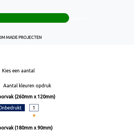
0
+32(0)16 43 54 19
€ 0,00
Weigeren
Klantenservice
OM MADE PROJECTEN
Kies een
aantal
Aantal kleuren opdruk
oorvak (260mm x 120mm)
Onbedrukt
1
oorvak (180mm x 90mm)