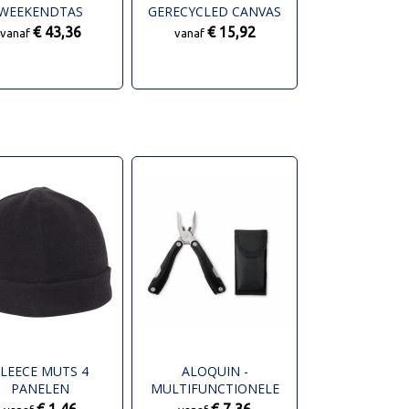
WEEKENDTAS
GERECYCLED CANVAS
DELUXE WEEKENDTAS
€ 43,36
€ 15,92
vanaf
vanaf
LEECE MUTS 4
ALOQUIN -
PANELEN
MULTIFUNCTIONELE
TANG