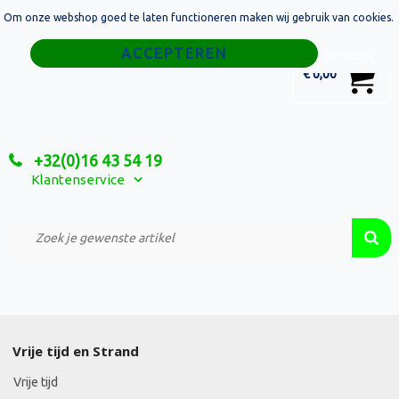
Om onze webshop goed te laten functioneren maken wij gebruik van cookies.
Home
Weigeren
0
€ 0,00
Tassen
Sport
+32(0)16 43 54 19
Relatiegeschenken
Klantenservice
Textiel
Custom Made Projecten
Vrije tijd en Strand
Vrije tijd