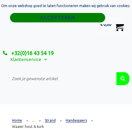
Om onze webshop goed te laten functioneren maken wij gebruik van cookies.
Home
Weigeren
0
€ 0,00
Tassen
Sport
+32(0)16 43 54 19
Relatiegeschenken
Klantenservice
Textiel
Custom Made Projecten
Home
...
Strand
Handwaaiers
>
>
>
>
Waaier hout & kurk