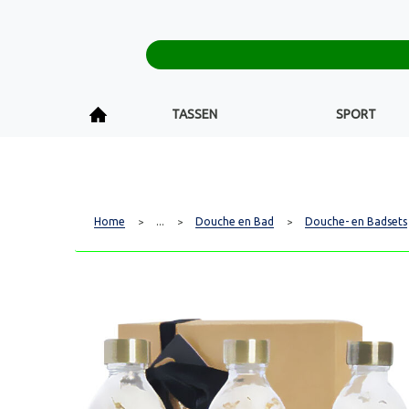
TASSEN
SPORT
Home
...
Douche en Bad
Douche- en Badsets
>
>
>